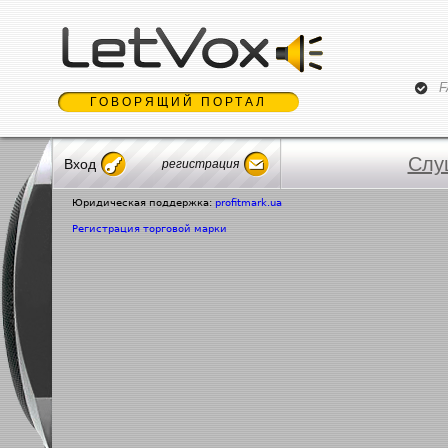
Jum
F
ГОВОРЯЩИЙ ПОРТАЛ
Слу
Вход
регистрация
Юридическая поддержка:
profitmark.ua
Регистрация торговой марки