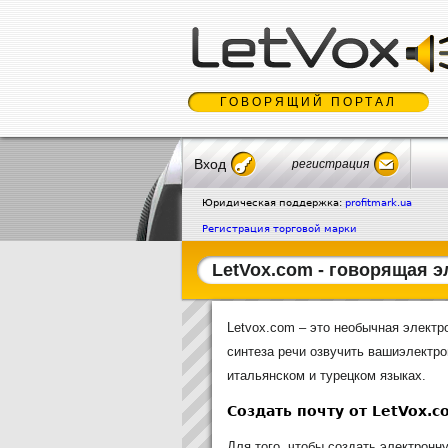
ГОВОРЯЩИЙ ПОРТАЛ
Вход
регистрация
Юридическая поддержка:
profitmark.ua
Регистрация торговой марки
LetVox.com - говорящая э
Letvox.com – это необычная электр
синтеза речи озвучить вашиэлектро
итальянском и турецком языках.
Создать почту от LetVox.c
Для того, чтобы создать электронн