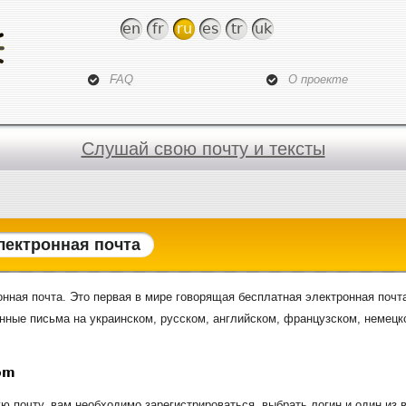
Jump to navigation
en
fr
ru
es
tr
uk
FAQ
О проекте
Слушай свою почту и тексты
лектронная почта
онная почта. Это первая в мире говорящая бесплатная электронная почт
нные письма на украинском, русском, английском, французском, немецк
om
ую почту, вам необходимо зарегистрироваться, выбрать логин и один из