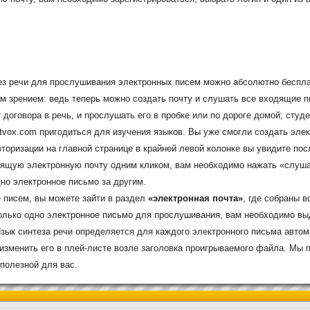
тез речи для прослушивания электронных писем можно абсолютно беспла
м зрением: ведь теперь можно создать почту и слушать все входящие п
т договора в речь, и прослушать его в пробке или по дороге домой; сту
etvox.com пригодиться для изучения языков. Вы уже смогли создать эле
вторизации на главной странице в крайней левой колонке вы увидите п
ящую электронную почту одним кликом, вам необходимо нажать «слуша
но электронное письмо за другим.
 писем, вы можете зайти в раздел
«электронная почта»
, где собраны 
олько одно электронное письмо для прослушивания, вам необходимо выд
зык синтеза речи определяется для каждого электронного письма автом
изменить его в плей-листе возле заголовка проигрываемого файла. Мы п
 полезной для вас.