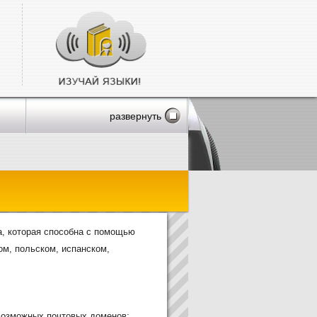
развернуть
а, которая способна с помощью
ом, польском, испанском,
 возможных почтовых доменов: