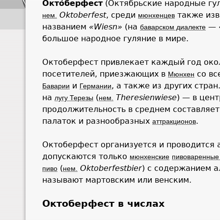
Окто́берфест
(Октябрьские народные гу
Oktoberfest
, среди
также изв
нем.
мюнхенцев
названием
«Wiesn»
(на
— 
баварском диалекте
большое народное гуляние в мире.
Октоберфест привлекает каждый год око
посетителей, приезжающих в
со вс
Мюнхен
и
, а также из других стра
Баварии
Германии
на
(
Theresienwiese
) — в цен
лугу Терезы
нем.
продолжительность в среднем составляет
палаток и разнообразных
.
аттракционов
Октоберфест организуется и проводится 
допускаются только
мюнхенские
пивоваренные
(
Oktoberfestbier
) с содержанием а
пиво
нем.
называют мартовским или венским.
Октоберфест в числах