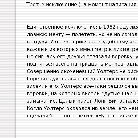
Третье исключение (на момент написания 
Единственное исключение: в 1982 году
Лар
давнюю мечту — полететь, но не на самол
воздуху. Уолтерс привязал к удобному кр
каждый из которых имел метр в диаметре. 
По сигналу его друзья отвязали верёвку,
подняться всего на тридцать метров, одн
Совершенно окоченевший Уолтерс не рискн
Горе-воздухоплавателя долго носило в о
засекли его. Уолтерс все-таки решился в
веревки, на которых висели сдутые шары,
замыкание. Целый район Лонг-Бич остался
Когда Уолтерс оказался на земле, его не
сделали?», — он ответил: «Ну нельзя же в