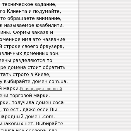
е техническое задание,
го Клиента и подумайте,
что обращаете внимание,
ак называемое юзабилити.
зины. Формы заказа и
оменное имя это название
й строке своего браузера,
различных доменных зон.
мены разделяются по
ре домена стоит обратить
тать строго в Киеве,
ту выбирайте домен
com
.
ua
.
й марки.
Регистрация торговой
ени торговой марки.
арки, получила домен
coca
-
, то есть даже если Вы
ународный домен .
com
.
динаковых нет. Выбирайте
тинга или сервера, где