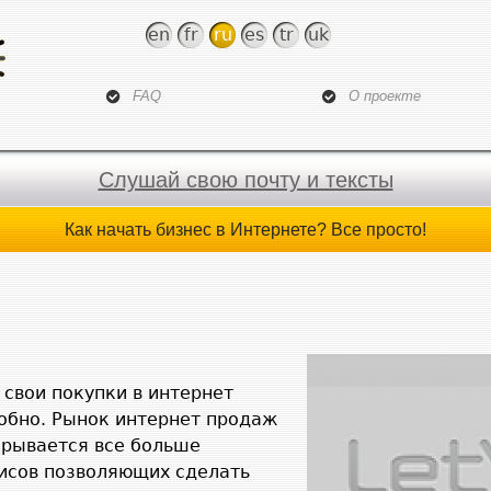
Jump to navigation
en
fr
ru
es
tr
uk
FAQ
О проекте
Слушай свою почту и тексты
Как начать бизнес в Интернете? Все просто!
свои покупки в интернет
добно. Рынок интернет продаж
крывается все больше
висов позволяющих сделать