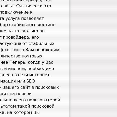
 сайта. Фактически это
 подключение к
та услуга позволяет
бор стабильного хостинг
ие на то сколько он
г провайдера, его
частую знают стабильных
иф хостинга Вам необходим
оличество почтовых
чее)Теперь, когда у Вас
ным именем, необходимо
знеса в сети интернет.
мизация или
SEO
» Вашего сайт в поисковых
сайт на первой
ольше всего пользователей
льтатам такой поисковой
ка, на котором Вы