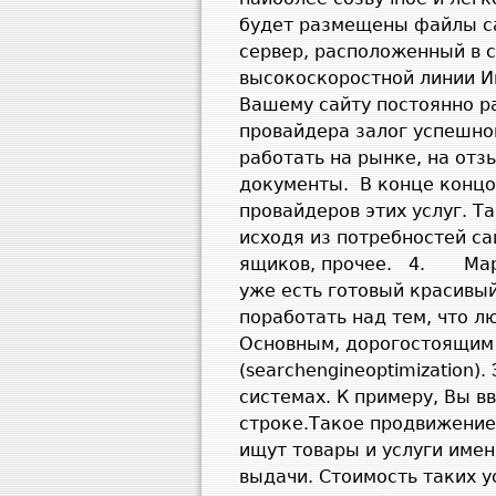
будет размещены файлы с
сервер, расположенный в 
высокоскоростной линии И
Вашему сайту постоянно р
провайдера залог успешног
работать на рынке, на отз
документы.
В конце концо
провайдеров этих услуг. Т
исходя из потребностей са
ящиков, прочее.
4.
Мар
уже есть готовый красивы
поработать над тем, что л
Основным, дорогостоящим 
(
searchengineoptimization
).
системах. К примеру, Вы в
строке.Такое продвижение
ищут товары и услуги имен
выдачи. Стоимость таких у