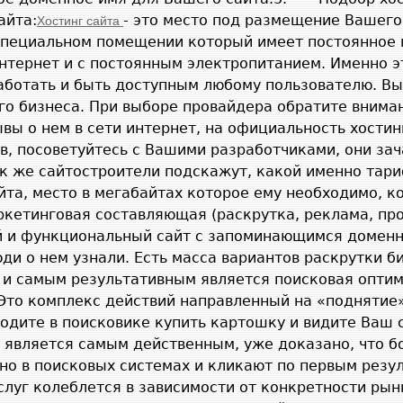
айта:
- это место под размещение Вашего
Хостинг сайта
специальном помещении который имеет постоянное
нтернет и с постоянным электропитанием. Именно э
аботать и быть доступным любому пользователю. Вы
о бизнеса. При выборе провайдера обратите вниман
ывы о нем в сети интернет, на официальность хостин
в, посоветуйтесь с Вашими разработчиками, они за
ак же сайтостроители подскажут, какой именно тар
йта, место в мегабайтах которое ему необходимо, к
кетинговая составляющая (раскрутка, реклама, про
й и функциональный сайт с запоминающимся домен
юди о нем узнали. Есть масса вариантов раскрутки би
и самым результативным является поисковая опти
 Это комплекс действий направленный на «поднятие
водите в поисковике купить картошку и видите Ваш 
 является самым действенным, уже доказано, что б
но в поисковых системах и кликают по первым резу
слуг колеблется в зависимости от конкретности рын