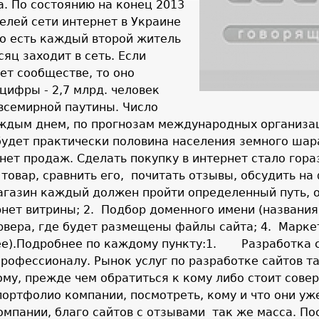
а. По состоянию на конец 2013
елей сети интернет в Украине
То есть каждый второй житель
сяц заходит в сеть. Если
ет сообществе, то оно
ифры - 2,7 млрд. человек
всемирной паутины. Число
аждым днем, по прогнозам международных организац
удет практически половина населения земного шара
нет продаж. Сделать покупку в интернет стало гор
товар, сравнить его,
почитать отзывы, обсудить на
агазин каждый должен пройти определенный путь, о
нет витрины;
2.
Подбор доменного имени (названия
рвера, где будет размещены файлы сайта;
4.
Марке
ее).Подробнее по каждому пункту:
1.
Разработка 
рофессионалу. Рынок услуг по разработке сайтов та
ому, прежде чем обратиться к кому либо стоит сов
портфолио компании, посмотреть, кому и что они уж
омпании, благо сайтов с отзывами
так же масса. По