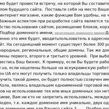
о будет провести встречу, на которой Вы составит
лом будущего сайта.
Поставьте себя на место Ваше
 интернет магазине, какие функции Вам удобны, на 
 Важным аспектом при разработке сайта является т
бство пользования сайтом, размещение блоков, кор
Подбор доменного имени,
:Д
регистрация доменного имени
енно это имя будет, вводитьпользователь в адресно
айт. На сегодняшний момент существует более 300 
ародные, региональные, общие домены. Так же до
ены первого, второго и третьего уровней.
При выбо
вестись Ваш бизнес. К примеру, если Вы будете рабо
v
.
ua
, если нацелены больше на всеукраинскую рабо
мен
UA
его могут получить только владельцы торгово
учить такой домен, он будет полностью созвучен им
Кола, являясь владельцем одноименной торговой м
ов на использование тех или иных доменных зон нет
Киеве, Вам ни кто не запретить использовать, межд
боден, т.к. каждое доменное имя уникально, двух о
ое доменное имя для Вашего сайта.
3.
Подбор хос