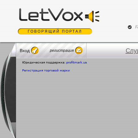
Jum
F
ГОВОРЯЩИЙ ПОРТАЛ
Слу
Вход
регистрация
Юридическая поддержка:
profitmark.ua
Регистрация торговой марки