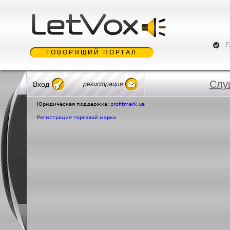
Jum
F
ГОВОРЯЩИЙ ПОРТАЛ
Слу
Вход
регистрация
Юридическая поддержка:
profitmark.ua
Регистрация торговой марки