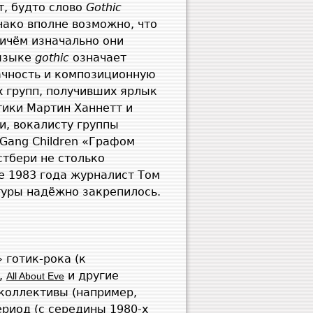
т, будто слово
Gothic
днако вполне возможно, что
ричём изначально они
 языке
gothic
означает
ачность и композиционную
х групп, получивших ярлык
итики Мартин Ханнетт и
и, вокалисту группы
 Gang Children «Графом
стбери не столько
е 1983 года журналист Том
ьтуры надёжно закрепилось.
 готик-рока (к
,
и другие
All About Eve
 коллективы (например,
ериод (с середины 1980-х