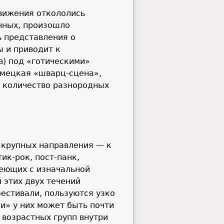
движения откололись
нных, произошло
 представления о
ы и приводит к
в) под «готическими»
емецкая «шварц-сцена»,
е количество разнородных
 крупных направления — к
ик-рок, пост-панк,
меющих с изначальной
 этих двух течений
естивали, пользуются узко
и» у них может быть почти
возрастных групп внутри