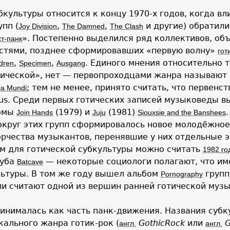
культуры относится к концу 1970-х годов, когда вл
упп (
,
,
и другие) обратили
Joy Division
The Damned
The Clash
». Постепенно выделился ряд коллективов, о
ст-панк
стями, позднее сформировавших «первую волну»
гот
,
,
. Единого мнения относительно т
dren
Specimen
Ausgang
тической», нет — первопроходцами жанра называют 
; тем не менее, принято считать, что первенс
ia Mundi
s. Среди первых готических записей музыковеды в
бомы
(1979) и
(1981)
Join Hands
Juju
Siouxsie and the Banshees
вокруг этих групп сформировалось новое молодёжно
орчества музыкантов, перенявшие у них отдельные 
м для готической субкультуры можно считать
1982 го
луба
— некоторые социологи полагают, что им
Batcave
льтуры. В том же году вышел альбом
груп
Pornography
и считают одной из вершин ранней готической музы
инималась как часть панк-движения. Названия субку
кального жанра готик-рок (
Gothic
Rock
или
G
англ.
англ.