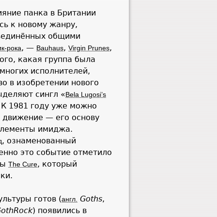
ияние панка в Британии
сь к новому жанру,
бъединённых общими
, —
,
,
ик-рока
Bauhaus
Virgin Prunes
ого, какая группа была
многих исполнителей,
тво в изобретении нового
ыделяют сингл «
Bela Lugosi’s
. К 1981 году уже можно
е движение — его основу
элементы имиджа.
, ознаменованный
д
енно это событие отметило
пы
, который
The Cure
ки.
льтуры готов (
Goths
,
англ.
oth
Rock
) появились в