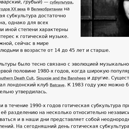
рварский
,
грубый
) —
,
субкультура
в
на
 годов XX века
Великобритании
кая субкультура достаточно
а, однако для всех
ли иной степени характерны
терес к готической музыке.
жной, сейчас в мире
людьми в возрасте от 14 до 45 лет и старше.
ультуры было тесно связано с эволюцией музыкальн
ервой половине 1980-х годов, когда широкую популя
,
и другие. Сущест
outhern Death Cult
Siouxsie and the Banshees
ал лондонский клуб
. К 1983 году уже можно б
Batcave
ельно утвердилась.
 и в течение 1990-х годов готическая субкультура п
к её разделению на несколько относительно независ
иваться и в наши дни представляет собой неоднород
лений. На сегодняшний день готическая субкультур