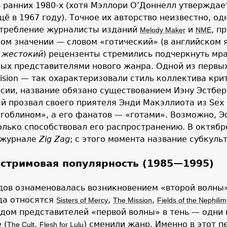
 ранних 1980-х (хотя Мэллори О’Доннелл утверждае
щё в 1967 году). Точное их авторство неизвестно, о
отребление журналисты изданий
и
, п
Melody Maker
NME
ком значении — словом «готический» (в английском
,
жестокий
) рецензенты стремились подчеркнуть мр
ных представителями нового жанра. Одной из первы
ivision — так охарактеризовали стиль коллектива кр
рсии, название обязано существованием Иэну Эстбер
рый прозвал своего приятеля Энди Макэллиота из Sex
гоблином», а его фанатов — «готами». Возможно, Э
олько способствовал его распространению. В октябр
в журнале
Zig Zag
; с этого момента название субкул
стримовая популярность (1985—1995)
дов ознаменовалась возникновением «второй волны»
да относятся
,
,
Sisters of Mercy
The Mission
Fields of the Nephilim
одом представителей «первой волны» в тень — одни
 (
,
) сменили жанр. Именно в этот п
The Cult
Flesh for Lulu