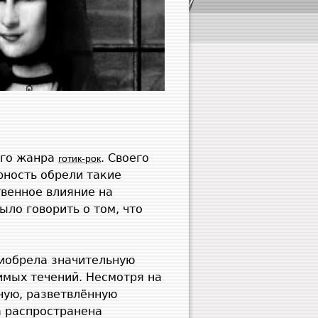
ого жанра
. Своего
готик-рок
рность обрели такие
венное влияние на
ыло говорить о том, что
риобрела значительную
имых течений. Несмотря на
ную, разветвлённую
а распространена