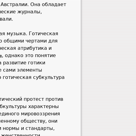
 Австралии. Она обладает
ческие журналы,
вали.
ая музыка. Готическая
ко общими чертами для
ческая атрибутика и
, однако это понятие
в
а развитие готики
е сами элементы
о готическая субкультура
тический протест против
убкультуры характерны
 единого мировоззрения
менному обществу, они
и нормы и стандарты,
 женственности