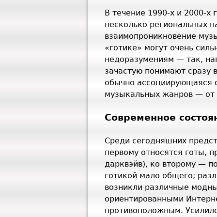
В течение 1990-х и 2000-х
несколько региональных н
взаимопроникновение музы
«готике» могут очень силь
недоразумениям — так, на
зачастую понимают сразу 
обычно ассоциирующаяся с
музыкальных жанров — от
Современное состоя
Среди сегодняшних предст
первому относятся готы, 
дарквэйв), ко второму — п
готикой мало общего; разл
возникли различные модны
ориентированными Интерне
противоположным. Усилило