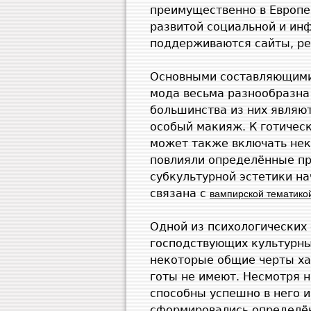
преимущественно в Европе 
развитой социальной и ин
поддерживаются сайты, ре
Основными составляющими 
мода весьма разнообразна
большинства из них являю
особый макияж. К готичес
может также включать не
повлияли определённые пр
субкультурной эстетики на
связана с
вампирской тематико
Одной из психологических 
господствующих культурны
некоторые общие черты ха
готы не имеют. Несмотря н
способны успешно в него и
сформировались определён