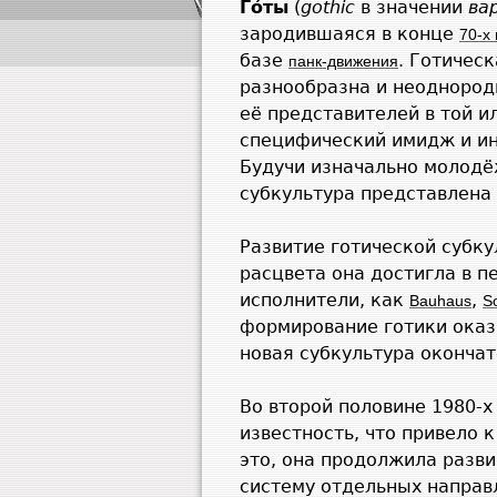
Го́ты
(
gothic
в значении
ва
зародившаяся в конце
70-х
базе
. Готичес
панк-движения
разнообразна и неоднородн
её представителей в той и
специфический имидж и ин
Будучи изначально молодё
субкультура представлена 
Развитие готической субк
расцвета она достигла в п
исполнители, как
,
Bauhaus
S
формирование готики оказ
новая субкультура окончат
Во второй половине 1980-х
известность, что привело 
это, она продолжила разв
систему отдельных направ