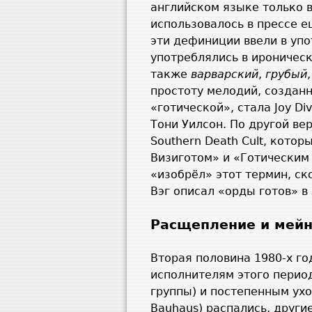
английском языке только в
использовалось в прессе е
эти дефиниции ввели в уп
употреблялись в ироничес
также
варварский
,
грубый
простоту мелодий, создан
«готической», стала Joy D
Тони Уилсон. По другой ве
Southern Death Cult, кото
Визиготом» и «Готическим 
«изобрёл» этот термин, ск
Вэг описал «орды готов» 
Расщепление и мейн
Вторая половина 1980-х го
исполнителям этого перио
группы) и постепенным ух
Bauhaus) распались, другие