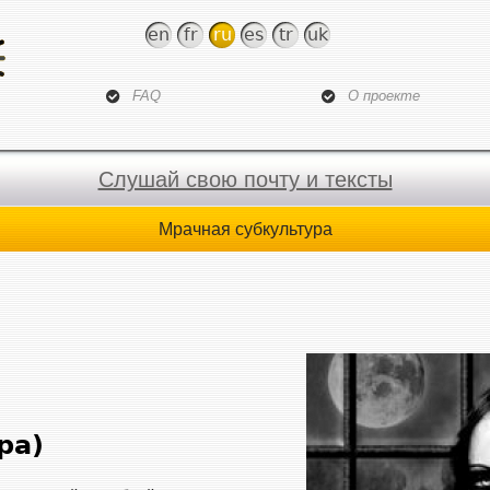
Jump to navigation
en
fr
ru
es
tr
uk
FAQ
О проекте
Слушай свою почту и тексты
Мрачная субкультура
ра)