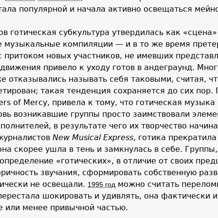
стала популярной и начала активно освещаться мей
ов готическая субкультура утвердилась как «сцена
е музыкальные компиляции — и в то же время прете
 притоком новых участников, не имевших представле
движения привело к уходу готов в андеграунд. Многи
 отказывались называть себя таковыми, считая, чт
тирован; такая тенденция сохраняется до сих пор.
ers of Mercy, привела к тому, что готическая музыка
овь возникавшие группы просто заимствовали элеме
полнителей, в результате чего их творчество начин
 журналистов
New Musical Express
, готика прекратил
на скорее ушла в тень и замкнулась в себе. Группы,
определение «готических», в отличие от своих пред
оричность звучания, сформировать собственную разв
ически не освещали.
можно считать перелом
1995 год
перестала шокировать и удивлять, она фактически и
е или менее привычной частью.