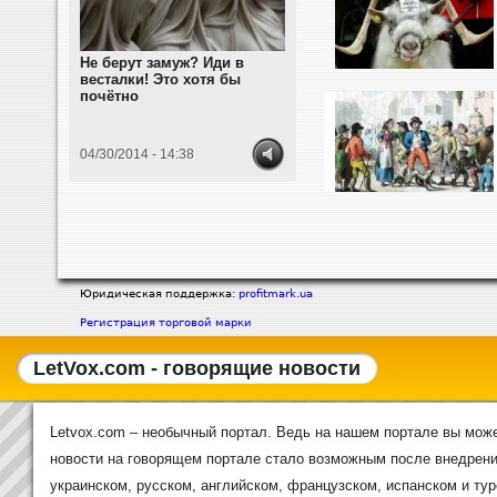
Не берут замуж? Иди в
весталки! Это хотя бы
почётно
04/30/2014 - 14:38
С
т
р
Юридическая поддержка:
profitmark.ua
а
Регистрация торговой марки
н
и
LetVox.com - говорящие новости
ц
ы
Letvox.com – необычный портал. Ведь на нашем портале вы може
новости на говорящем портале стало возможным после внедрения
украинском, русском, английском, французском, испанском и тур