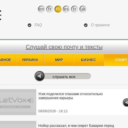
Jump to navigation
en
fr
ru
es
tr
uk
FAQ
О проекте
Слушай свою почту и тексты
АВНОЕ
УКРАИНА
МИР
БИЗНЕС
СПОРТ
слушать все
Усик поделился планами относительно
завершения карьеры
08/08/2026 - 16:12
Нойер рассказал, в чем секрет Баварии перед